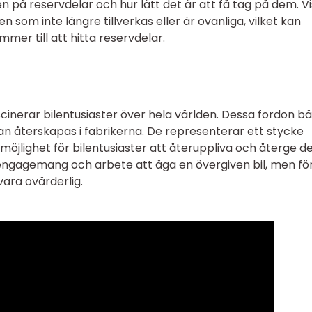
en på reservdelar och hur lätt det är att få tag på dem. V
 som inte längre tillverkas eller är ovanliga, vilket kan
er till att hitta reservdelar.
scinerar bilentusiaster över hela världen. Dessa fordon b
kan återskapas i fabrikerna. De representerar ett stycke
n möjlighet för bilentusiaster att återuppliva och återge 
 engagemang och arbete att äga en övergiven bil, men fö
ara ovärderlig.