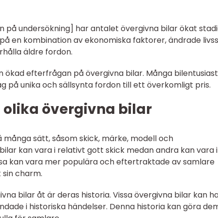
n på undersökning] har antalet övergivna bilar ökat stad
på en kombination av ekonomiska faktorer, ändrade livsst
rhålla äldre fordon.
en ökad efterfrågan på övergivna bilar. Många bilentusias
tag på unika och sällsynta fordon till ett överkomligt pris.
 olika övergivna bilar
 på många sätt, såsom skick, märke, modell och
bilar kan vara i relativt gott skick medan andra kan vara i
issa kan vara mer populära och eftertraktade av samlare
 sin charm.
vna bilar åt är deras historia. Vissa övergivna bilar kan h
andade i historiska händelser. Denna historia kan göra de