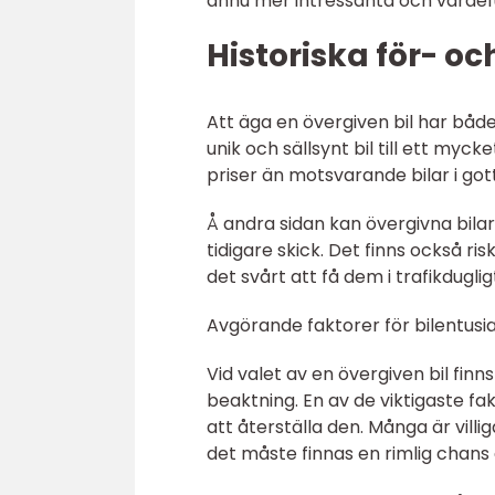
ännu mer intressanta och värdefu
Historiska för- o
Att äga en övergiven bil har både
unik och sällsynt bil till ett myck
priser än motsvarande bilar i gott
Å andra sidan kan övergivna bilar
tidigare skick. Det finns också ris
det svårt att få dem i trafikduglig
Avgörande faktorer för bilentusia
Vid valet av en övergiven bil finn
beaktning. En av de viktigaste f
att återställa den. Många är villi
det måste finnas en rimlig chans 