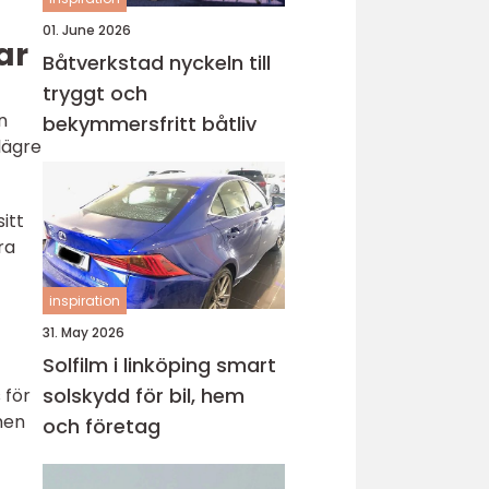
01. June 2026
ar
Båtverkstad nyckeln till
tryggt och
n
bekymmersfritt båtliv
 lägre
itt
ra
inspiration
31. May 2026
Solfilm i linköping smart
solskydd för bil, hem
 för
 men
och företag