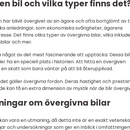
n bil och vilka typer finns det
 har blivit övergivet av sin ägare och ofta bortglömt av t
ika anledningar, som ekonomiska svårigheter, ägarens
esse. Det finns olika typer av övergivna bilar, vilka inklud
nbilar och mer.
ra något av det mest fascinerande att upptäcka. Dessa bi
er ha en speciell plats i historien. Att hitta en övergiven
a en skatt som bara väntar på att bli återupplivad.
 det gäller övergivna fordon. Deras hastighet och presta
e kan få en extra dimension av mystik när de blir övergi
ningar om övergivna bilar
 kan vara en utmaning, då detta inte är en exakt vetenska
gar och undersökningar som ger en inblick i omfattningen