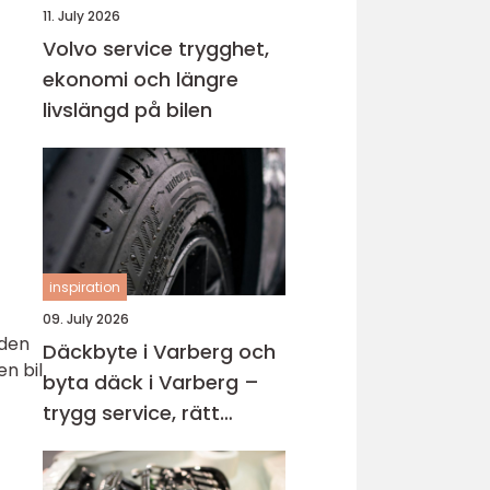
11. July 2026
Volvo service trygghet,
ekonomi och längre
livslängd på bilen
inspiration
09. July 2026
 den
Däckbyte i Varberg och
en bil
byta däck i Varberg –
trygg service, rätt
timing och bättre
körning