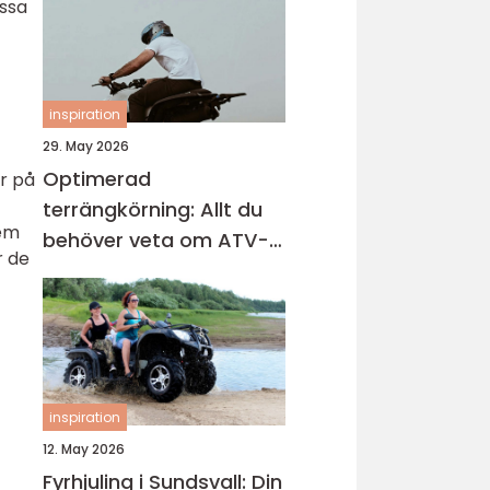
issa
inspiration
29. May 2026
Optimerad
är på
terrängkörning: Allt du
dem
behöver veta om ATV-
r de
däck
inspiration
12. May 2026
Fyrhjuling i Sundsvall: Din