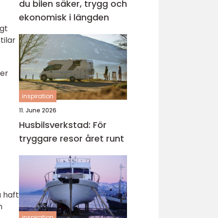
du bilen säker, trygg och
ekonomisk i längden
igt
ilar
ter
inspiration
11. June 2026
Husbilsverkstad: För
tryggare resor året runt
a haft
m
inspiration