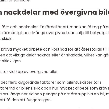
lla för samlare.
ch nackdelar med övergivna bil
 för- och nackdelar. En fördel är att man kan få tag på e
et förmånligt pris. Många övergivna bilar säljs till betydligt
 skick.
 kräva mycket arbete och kostnad för att återställas till s
ken att viktiga delar saknas eller är skadade, vilket kan gö
t skick igen.
ster vid köp av övergivna bilar
s det flera avgörande faktorer som bilentusiaster tar i
aktorerna är bilens skick och hur mycket arbete som krävs
ga att lägga ner tid och pengar på att återuppliva en bil,
att få den att fungera igen.