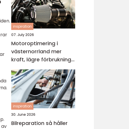
?
iden.
inspiration
erar
07. July 2026
Motoroptimering i
västernorrland mer
lar
kraft, lägre förbrukning
och roligare körning
nda
vna.
inspiration
30. June 2026
p.
Bilreparation så håller
 av