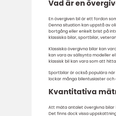
Vad är en övergive
En övergiven bil är ett fordon som
Denna situation kan uppstå av ol
bortgång eller enkelt brist på intr
klassiska bilar, sportbilar, vetera
Klassiska övergivna bilar kan va
kan vara av sällsynta modeller ell
klassisk bil kan vara som att hitt
Sportbilar är också populära när
lockar många bilentusiaster och d
Kvantitativa mät
Att mäta antalet övergivna bilar
Det finns dock vissa uppskattnin