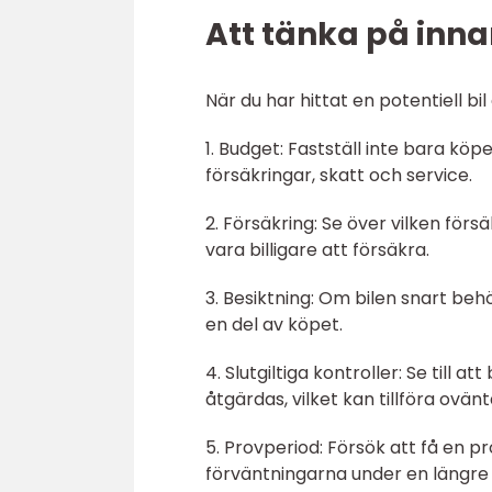
Att tänka på inn
När du har hittat en potentiell bi
1. Budget: Fastställ inte bara 
försäkringar, skatt och service.
2. Försäkring: Se över vilken förs
vara billigare att försäkra.
3. Besiktning: Om bilen snart beh
en del av köpet.
4. Slutgiltiga kontroller: Se til
åtgärdas, vilket kan tillföra ovä
5. Provperiod: Försök att få en p
förväntningarna under en längre