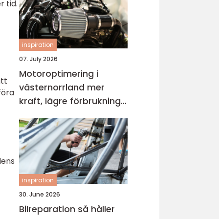
 tid.
inspiration
07. July 2026
Motoroptimering i
tt
västernorrland mer
föra
kraft, lägre förbrukning
och roligare körning
lens
inspiration
30. June 2026
Bilreparation så håller