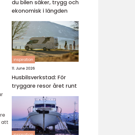
du bilen säker, trygg och
ekonomisk i längden
inspiration
11. June 2026
Husbilsverkstad: För
tryggare resor året runt
ar
gre
 att
inspiration