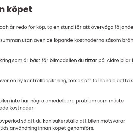
an köpet
l och är redo för köp, ta en stund för att överväga följande
köpesumman utan även de löpande kostnaderna såsom brän
äkring som är bäst för bilmodellen du tittar på. Äldre bilar
över en ny kontrollbesiktning, försök att förhandla detta
l att bilen inte har några omedelbara problem som måste
ntade kostnader.
rovperiod så att du kan säkerställa att bilen motsvarar
 tids användning innan köpet genomförs.