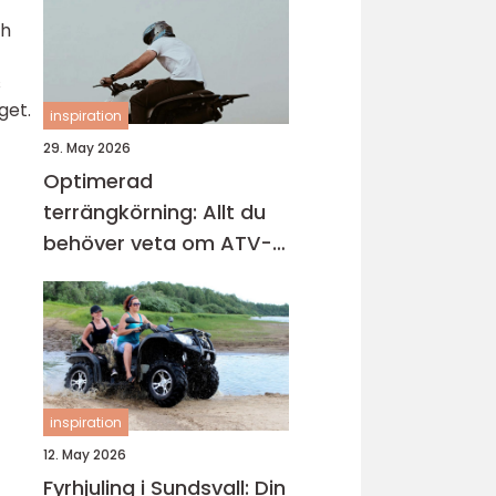
ch
s
get.
inspiration
29. May 2026
Optimerad
terrängkörning: Allt du
behöver veta om ATV-
däck
inspiration
12. May 2026
Fyrhjuling i Sundsvall: Din