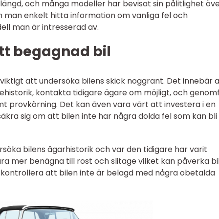
vslängd, och många modeller har bevisat sin pålitlighet över
n man enkelt hitta information om vanliga fel och
ell man är intresserad av.
tt begagnad bil
 viktigt att undersöka bilens skick noggrant. Det innebär a
cehistorik, kontakta tidigare ägare om möjligt, och genom
amt provkörning. Det kan även vara värt att investera i en
äkra sig om att bilen inte har några dolda fel som kan bli
rsöka bilens ägarhistorik och var den tidigare har varit
ara mer benägna till rost och slitage vilket kan påverka bi
t kontrollera att bilen inte är belagd med några obetalda