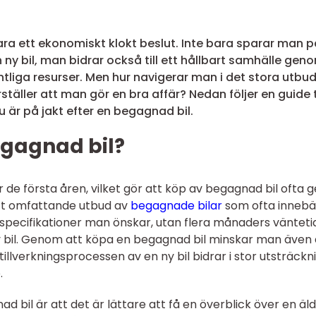
ra ett ekonomiskt klokt beslut. Inte bara sparar man p
ny bil, man bidrar också till ett hållbart samhälle gen
ntliga resurser. Men hur navigerar man i det stora utbu
ller att man gör en bra affär? Nedan följer en guide ti
u är på jakt efter en begagnad bil.
egagnad bil?
 de första åren, vilket gör att köp av begagnad bil ofta g
ett omfattande utbud av
begagnade bilar
som ofta innebä
specifikationer man önskar, utan flera månaders vänteti
y bil. Genom att köpa en begagnad bil minskar man även
illverkningsprocessen av en ny bil bidrar i stor utsträckn
.
ad bil är att det är lättare att få en överblick över en äl