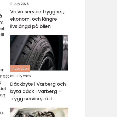
11. July 2026
Volvo service trygghet,
å
ekonomi och längre
om
livslängd på bilen
det
ll
inspiration
er
r att
09. July 2026
d
Däckbyte i Varberg och
 det
byta däck i Varberg –
ing
trygg service, rätt
timing och bättre
dre
körning