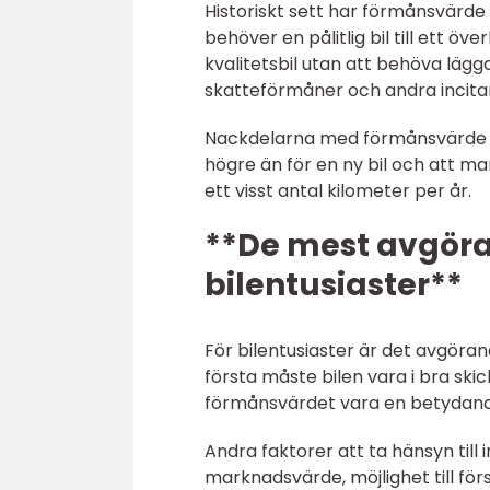
Historiskt sett har förmånsvärde
behöver en pålitlig bil till ett ö
kvalitetsbil utan att behöva lägg
skatteförmåner och andra incit
Nackdelarna med förmånsvärde b
högre än för en ny bil och att man
ett visst antal kilometer per år.
**De mest avgöra
bilentusiaster**
För bilentusiaster är det avgöran
första måste bilen vara i bra sk
förmånsvärdet vara en betydand
Andra faktorer att ta hänsyn till 
marknadsvärde, möjlighet till för