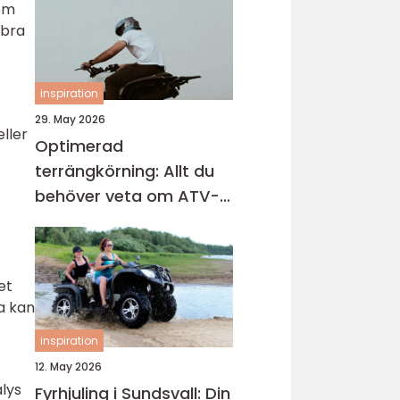
som
 bra
inspiration
29. May 2026
eller
Optimerad
terrängkörning: Allt du
behöver veta om ATV-
däck
et
a kan
inspiration
12. May 2026
alys
Fyrhjuling i Sundsvall: Din