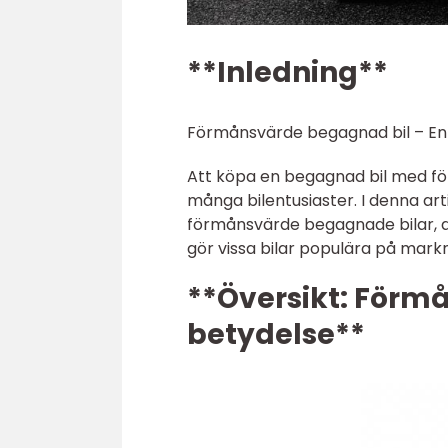
**Inledning**
Förmånsvärde begagnad bil – En v
Att köpa en begagnad bil med fö
många bilentusiaster. I denna ar
förmånsvärde begagnade bilar, d
gör vissa bilar populära på mark
**Översikt: Förm
betydelse**