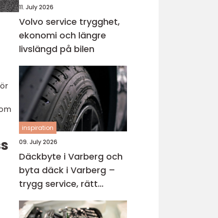
11. July 2026
Volvo service trygghet,
ekonomi och längre
livslängd på bilen
för
som
inspiration
ss
09. July 2026
Däckbyte i Varberg och
byta däck i Varberg –
trygg service, rätt
timing och bättre
körning