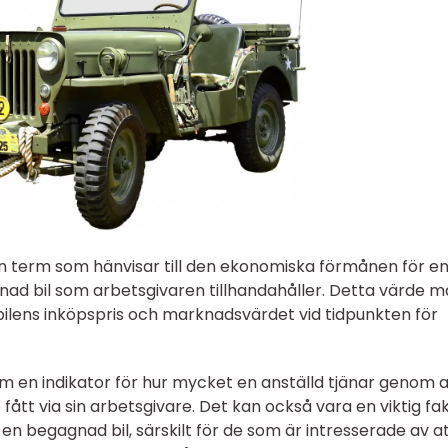
 term som hänvisar till den ekonomiska förmånen för e
ad bil som arbetsgivaren tillhandahåller. Detta värde m
 bilens inköpspris och marknadsvärdet vid tidpunkten för
en indikator för hur mycket en anställd tjänar genom a
tt via sin arbetsgivare. Det kan också vara en viktig fa
 en begagnad bil, särskilt för de som är intresserade av a