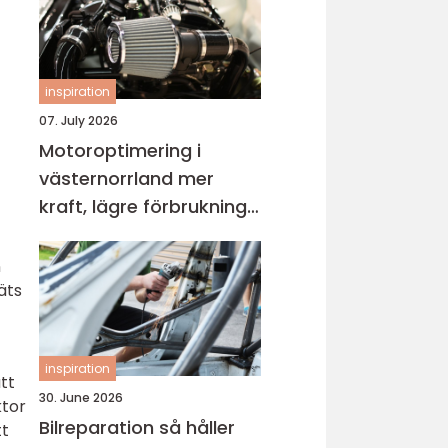
inspiration
07. July 2026
Motoroptimering i
västernorrland mer
kraft, lägre förbrukning
och roligare körning
n
äts
inspiration
tt
30. June 2026
ktor
Bilreparation så håller
tt