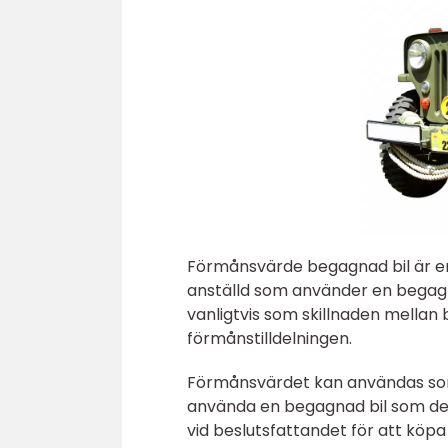
Förmånsvärde begagnad bil är en
anställd som använder en begagn
vanligtvis som skillnaden mellan
förmånstilldelningen.
Förmånsvärdet kan användas som 
använda en begagnad bil som de få
vid beslutsfattandet för att köpa