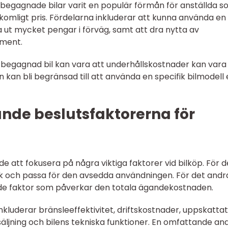
 begagnade bilar varit en populär förmån för anställda 
verkomligt pris. Fördelarna inkluderar att kunna använda en
a ut mycket pengar i förväg, samt att dra nytta av
ament.
egagnad bil kan vara att underhållskostnader kan vara
 kan bli begränsad till att använda en specifik bilmodell 
nde beslutsfaktorerna för
de att fokusera på några viktiga faktorer vid bilköp. För d
ick och passa för den avsedda användningen. För det andr
e faktor som påverkar den totala ägandekostnaden.
inkluderar bränsleeffektivitet, driftskostnader, uppskattat
säljning och bilens tekniska funktioner. En omfattande an