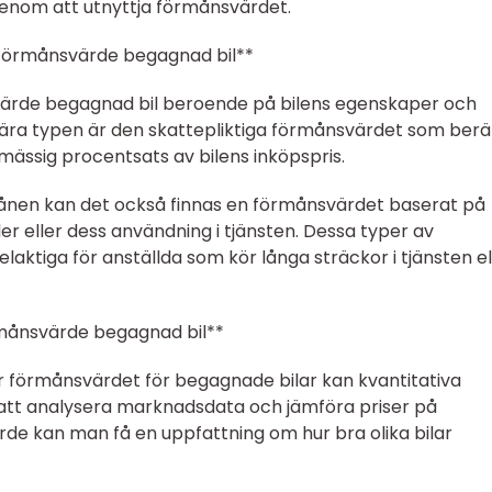
enom att utnyttja förmånsvärdet.
v förmånsvärde begagnad bil**
svärde begagnad bil beroende på bilens egenskaper och
ra typen är den skattepliktiga förmånsvärdet som ber
ssig procentsats av bilens inköpspris.
ånen kan det också finnas en förmånsvärdet baserat på
er eller dess användning i tjänsten. Dessa typer av
aktiga för anställda som kör långa sträckor i tjänsten el
rmånsvärde begagnad bil**
för förmånsvärdet för begagnade bilar kan kvantitativa
 att analysera marknadsdata och jämföra priser på
e kan man få en uppfattning om hur bra olika bilar