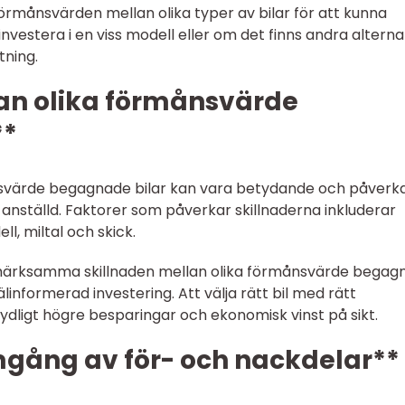
förmånsvärden mellan olika typer av bilar för att kunna
nvestera i en viss modell eller om det finns andra alterna
ning.
lan olika förmånsvärde
**
nsvärde begagnade bilar kan vara betydande och påverk
 anställd. Faktorer som påverkar skillnaderna inkluderar
l, miltal och skick.
märksamma skillnaden mellan olika förmånsvärde begag
linformerad investering. Att välja rätt bil med rätt
ydligt högre besparingar och ekonomisk vinst på sikt.
mgång av för- och nackdelar**