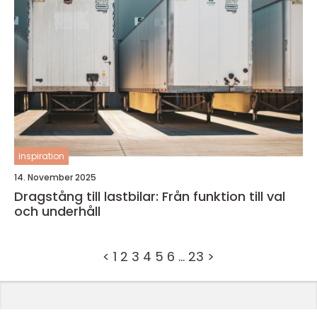
inspiration
14. November 2025
Dragstång till lastbilar: Från funktion till val
och underhåll
<
1
2
3
4
5
6
…
23
>