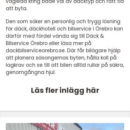
vägleda kring både val av däcktyp och rätt tid
att byta.
Den som söker en personlig och trygg lösning
för däck, däckhotell och bilservice i Örebro kan
därför med fördel vända sig till Däck &
Bilservice Örebro eller läsa mer på
dackbilserviceorebro.se. Där får bilägare hjälp
att planera säsongernas byten, hålla koll på
lagkrav och se till att bilen alltid rullar på säkra,
genomgångna hjul.
Läs fler inlägg här