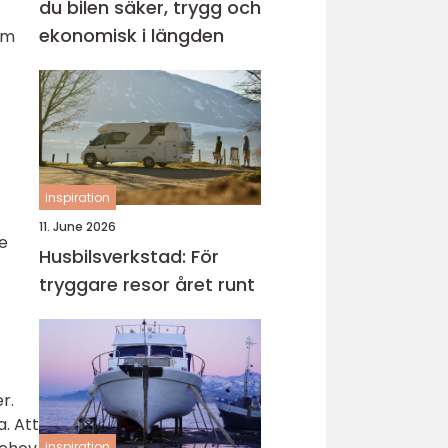
du bilen säker, trygg och
ekonomisk i längden
om
inspiration
11. June 2026
re
Husbilsverkstad: För
tryggare resor året runt
r.
a. Att
inspiration