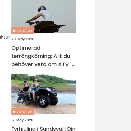
inspiration
uktur
29. May 2026
Optimerad
terrängkörning: Allt du
behöver veta om ATV-
däck
inspiration
12. May 2026
Fyrhjuling i Sundsvall: Din