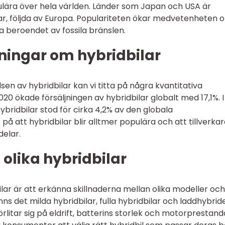
opulära över hela världen. Länder som Japan och USA är
ar, följda av Europa. Populariteten ökar medvetenheten 
a beroendet av fossila bränslen.
ningar om hybridbilar
sen av hybridbilar kan vi titta på några kvantitativa
020 ökade försäljningen av hybridbilar globalt med 17,1%. I
ridbilar stod för cirka 4,2% av den globala
på att hybridbilar blir alltmer populära och att tillverka
delar.
 olika hybridbilar
bilar är att erkänna skillnaderna mellan olika modeller och
ns det milda hybridbilar, fulla hybridbilar och laddhybride
förlitar sig på eldrift, batterins storlek och motorprestand