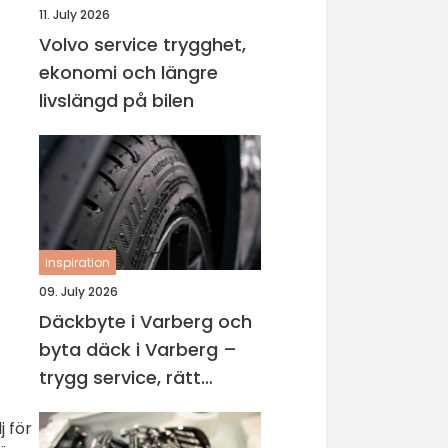
11. July 2026
Volvo service trygghet,
ekonomi och längre
livslängd på bilen
inspiration
09. July 2026
Däckbyte i Varberg och
byta däck i Varberg –
trygg service, rätt
timing och bättre
j för
körning