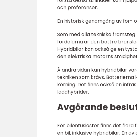
förstå dessa skillnader kan hjäl
och preferenser.
En historisk genomgång av för- 
Som med alla tekniska framsteg 
fördelarna är den bättre bränsl
Hybridbilar kan också ge en tys
den elektriska motorns smidighet
Å andra sidan kan hybridbilar var
tekniken som krävs. Batterierna
körning. Det finns också en infra
laddhybrider.
Avgörande besluts
För bilentusiaster finns det fler
en bil, inklusive hybridbilar. En 