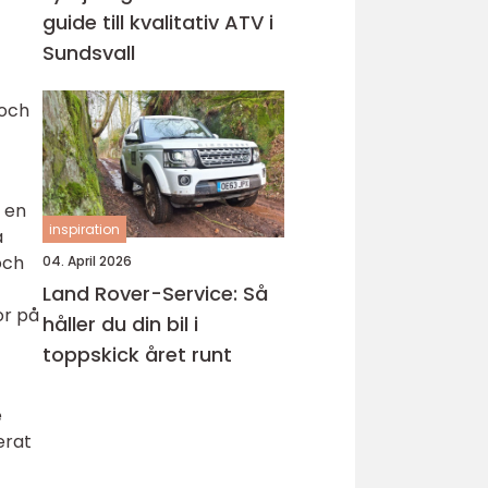
guide till kvalitativ ATV i
Sundsvall
 och
 en
inspiration
a
och
04. April 2026
Land Rover-Service: Så
or på
håller du din bil i
toppskick året runt
e
erat