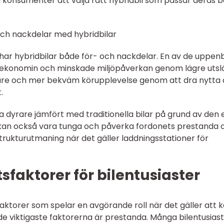
pa konsumenter att välja rätt hybridbil som passar deras 
och nackdelar med hybridbilar
har hybridbilar både för- och nackdelar. En av de uppen
eekonomin och minskade miljöpåverkan genom lägre utsl
tare och mer bekväm körupplevelse genom att dra nytta 
.
a dyrare jämfört med traditionella bilar på grund av den 
 kan också vara tunga och påverka fordonets prestanda 
strukturutmaning när det gäller laddningsstationer för
faktorer för bilentusiaster
a faktorer som spelar en avgörande roll när det gäller att 
av de viktigaste faktorerna är prestanda. Många bilentusias