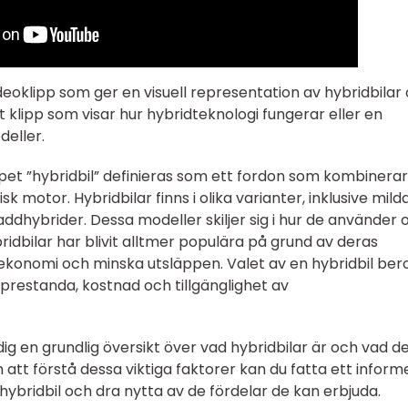
videoklipp som ger en visuell representation av hybridbilar
t klipp som visar hur hybridteknologi fungerar eller en
deller.
t ”hybridbil” definieras som ett fordon som kombinerar
 motor. Hybridbilar finns i olika varianter, inklusive mild
 laddhybrider. Dessa modeller skiljer sig i hur de använder 
ridbilar har blivit alltmer populära på grund av deras
ekonomi och minska utsläppen. Valet av en hybridbil ber
e prestanda, kostnad och tillgänglighet av
dig en grundlig översikt över vad hybridbilar är och vad d
 att förstå dessa viktiga faktorer kan du fatta ett inform
 hybridbil och dra nytta av de fördelar de kan erbjuda.