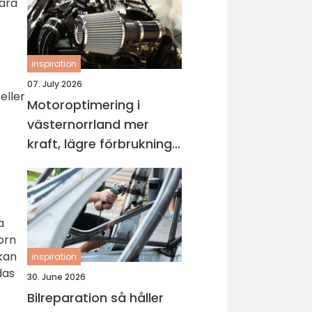
lära
inspiration
07. July 2026
eller
Motoroptimering i
västernorrland mer
kraft, lägre förbrukning
och roligare körning
a
orn
 kan
inspiration
das
30. June 2026
Bilreparation så håller