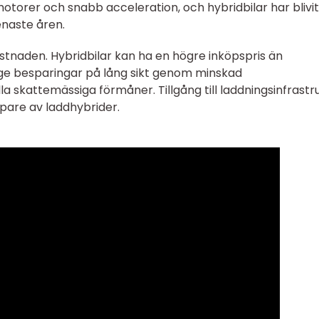
otorer och snabb acceleration, och hybridbilar har blivit
enaste åren.
tnaden. Hybridbilar kan ha en högre inköpspris än
 ge besparingar på lång sikt genom minskad
a skattemässiga förmåner. Tillgång till laddningsinfrastr
öpare av laddhybrider.