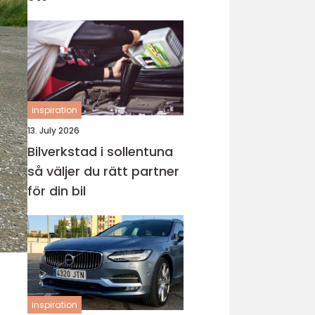
inspiration
13. July 2026
Bilverkstad i sollentuna
så väljer du rätt partner
för din bil
inspiration