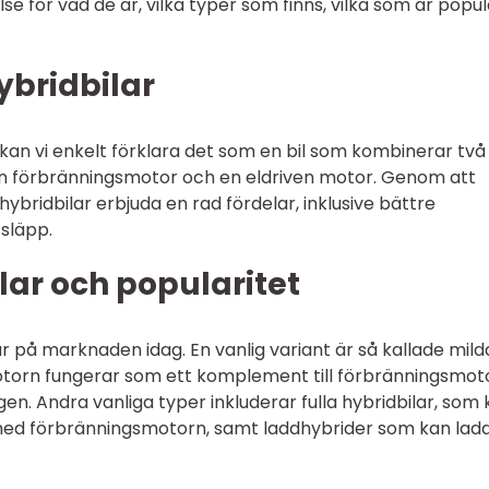
se för vad de är, vilka typer som finns, vilka som är popu
ybridbilar
r kan vi enkelt förklara det som en bil som kombinerar två 
is en förbränningsmotor och en eldriven motor. Genom att
ybridbilar erbjuda en rad fördelar, inklusive bättre
släpp.
lar och popularitet
lar på marknaden idag. En vanlig variant är så kallade mild
motorn fungerar som ett komplement till förbränningsmot
en. Andra vanliga typer inkluderar fulla hybridbilar, som
 med förbränningsmotorn, samt laddhybrider som kan lad