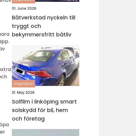
behov
01. June 2026
Båtverkstad nyckeln till
tryggt och
bara
bekymmersfritt båtliv
äpp.
av
extra
och
inspiration
31. May 2026
Solfilm i linköping smart
solskydd för bil, hem
och företag
köpa
ter