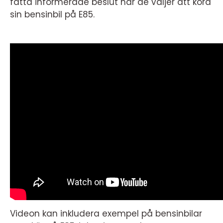
fatta informerade beslut när de väljer att köra
sin bensinbil på E85.
Videon kan inkludera exempel på bensinbilar