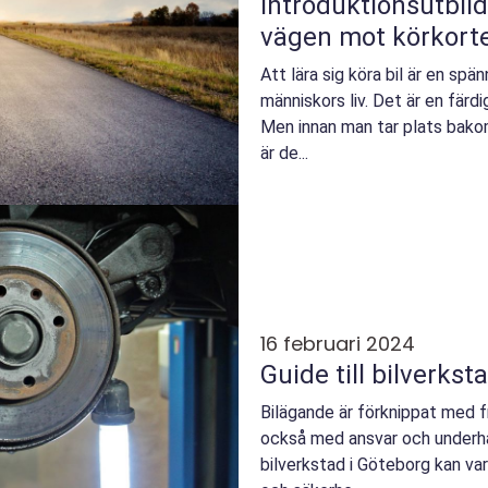
Introduktionsutbild
vägen mot körkort
Att lära sig köra bil är en spä
människors liv. Det är en färd
Men innan man tar plats bako
är de...
16 februari 2024
Guide till bilverkst
Bilägande är förknippat med 
också med ansvar och underhåll.
bilverkstad i Göteborg kan var