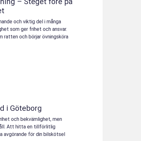
ning – Steget före på
et
nnande och viktig del i många
ighet som ger frihet och ansvar.
m ratten och börjar övningsköra
ad i Göteborg
frihet och bekvämlighet, men
 Att hitta en tillförlitlig
a avgörande för din bilskötsel