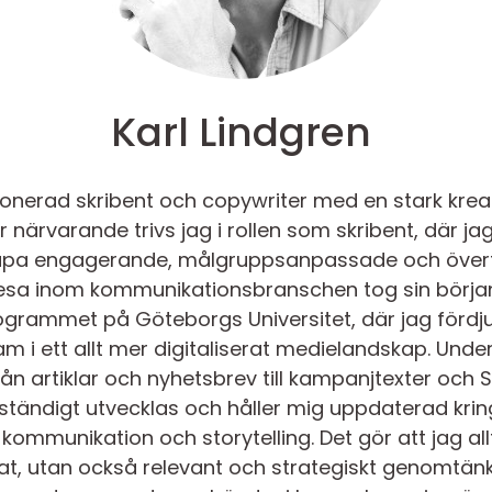
Karl Lindgren
sionerad skribent och copywriter med en stark krea
ör närvarande trivs jag i rollen som skribent, där ja
kapa engagerande, målgruppsanpassade och överty
 resa inom kommunikationsbranschen tog sin börja
rammet på Göteborgs Universitet, där jag fördj
m i ett allt mer digitaliserat medielandskap. Unde
från artiklar och nyhetsbrev till kampanjtexter och
 ständigt utvecklas och håller mig uppdaterad kri
kommunikation och storytelling. Det gör att jag allt
at, utan också relevant och strategiskt genomtän