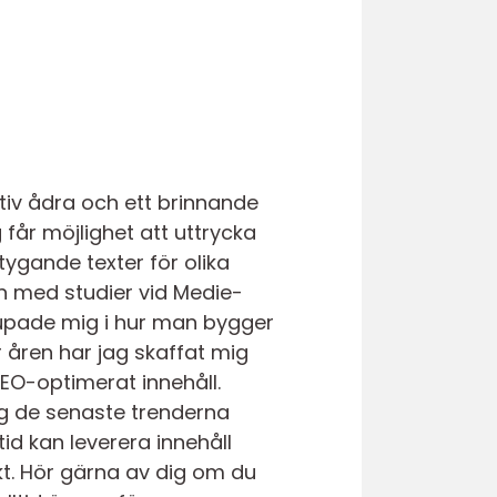
tiv ådra och ett brinnande
g får möjlighet att uttrycka
gande texter för olika
n med studier vid Medie-
upade mig i hur man bygger
r åren har jag skaffat mig
 SEO-optimerat innehåll.
ng de senaste trenderna
id kan leverera innehåll
kt. Hör gärna av dig om du