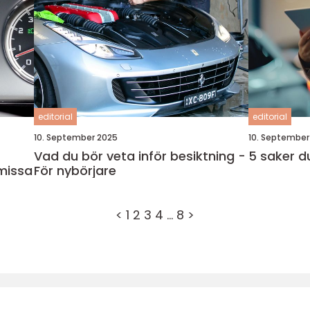
editorial
editorial
10. September 2025
10. September
Vad du bör veta inför besiktning -
5 saker du
 missa
För nybörjare
<
1
2
3
4
…
8
>