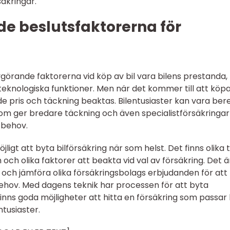
säkringar.
e beslutsfaktorerna för
vgörande faktorerna vid köp av bil vara bilens prestanda,
teknologiska funktioner. Men när det kommer till att köp
både pris och täckning beaktas. Bilentusiaster kan vara be
som ger bredare täckning och även specialistförsäkringa
 behov.
gt att byta bilförsäkring när som helst. Det finns olika 
n och olika faktorer att beakta vid val av försäkring. Det ä
h och jämföra olika försäkringsbolags erbjudanden för att 
ehov. Med dagens teknik har processen för att byta
 finns goda möjligheter att hitta en försäkring som passa
tusiaster.