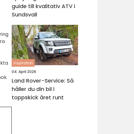
guide till kvalitativ ATV i
Sundsvall
ring
ra
akta
inspiration
04. April 2026
bok.
Land Rover-Service: Så
håller du din bil i
toppskick året runt