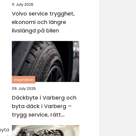
11. July 2026
Volvo service trygghet,
ekonomi och längre
livslängd på bilen
inspiration
09. July 2026
Däckbyte i Varberg och
byta däck i Varberg –
trygg service, rätt
timing och bättre
byta
körning