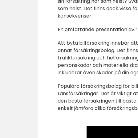
sin försäkring när som helst? Svar
som helst. Det finns dock vissa fa
konsekvenser.
En omfattande presentation av ”
Att byta bilförsäkring innebär a
annat försäkringsbolag. Det finns 
trafikförsäkring och helförsäkring
personskador och materiella ska
inkluderar även skador på din ege
Populära försäkringsbolag för bi
Länsförsäkringar. Det är viktigt a
den bästa försäkringen till bästa
enkelt jämföra olika försäkrings