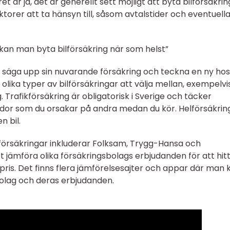
et är ja, det är generellt sett möjligt att byta bilförsäkrin
ktorer att ta hänsyn till, såsom avtalstider och eventuell
kan man byta bilförsäkring när som helst”
tt säga upp sin nuvarande försäkring och teckna en ny hos
olika typer av bilförsäkringar att välja mellan, exempelvi
. Trafikförsäkring är obligatorisk i Sverige och täcker
dor som du orsakar på andra medan du kör. Helförsäkrin
n bil.
lförsäkringar inkluderar Folksam, Trygg-Hansa och
tt jämföra olika försäkringsbolags erbjudanden för att hit
 pris. Det finns flera jämförelsesajter och appar där man 
bolag och deras erbjudanden.