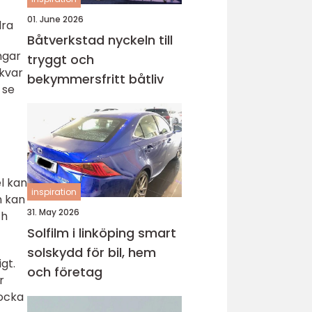
01. June 2026
dra
Båtverkstad nyckeln till
ngar
tryggt och
 kvar
bekymmersfritt båtliv
 se
el kan
inspiration
n kan
31. May 2026
ch
Solfilm i linköping smart
solskydd för bil, hem
gt.
och företag
r
locka