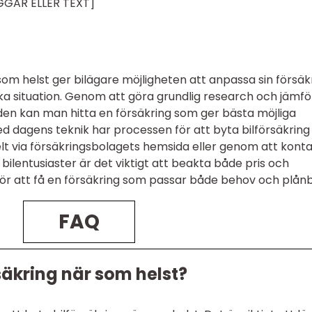
GGAR ELLER TEXT]
som helst ger bilägare möjligheten att anpassa sin försäk
a situation. Genom att göra grundlig research och jämfö
den kan man hitta en försäkring som ger bästa möjliga
Med dagens teknik har processen för att byta bilförsäkring
lt via försäkringsbolagets hemsida eller genom att kont
 bilentusiaster är det viktigt att beakta både pris och
, för att få en försäkring som passar både behov och plån
FAQ
säkring när som helst?