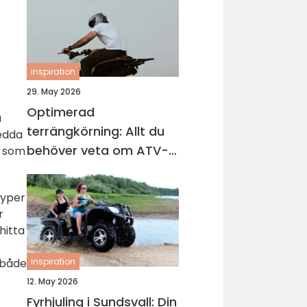
inspiration
29. May 2026
Optimerad
a
terrängkörning: Allt du
redda
behöver veta om ATV-
r som
däck
typer
r
hitta
inspiration
r både
12. May 2026
Fyrhjuling i Sundsvall: Din