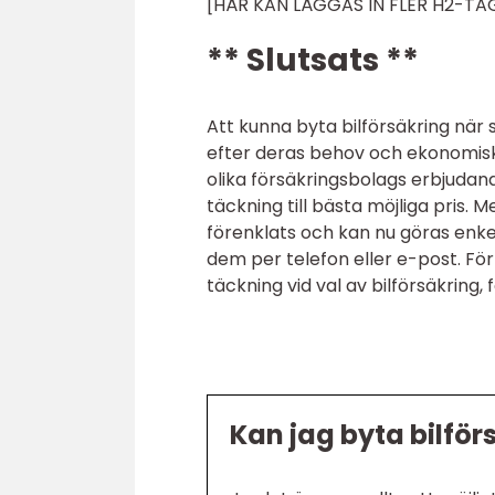
[HÄR KAN LÄGGAS IN FLER H2-TA
** Slutsats **
Att kunna byta bilförsäkring när 
efter deras behov och ekonomisk
olika försäkringsbolags erbjudan
täckning till bästa möjliga pris. 
förenklats och kan nu göras enke
dem per telefon eller e-post. För
täckning vid val av bilförsäkring
Kan jag byta bilför