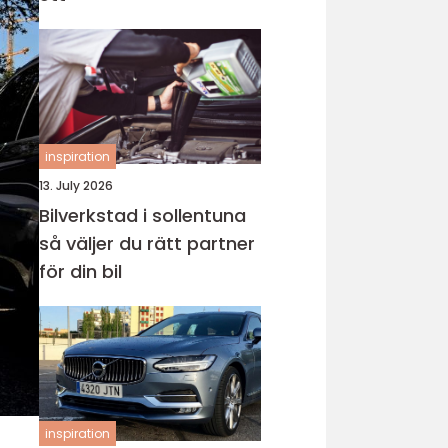
inspiration
13. July 2026
Bilverkstad i sollentuna
så väljer du rätt partner
för din bil
inspiration