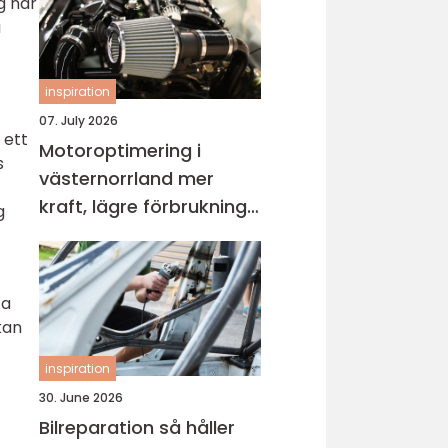
g när
a
inspiration
07. July 2026
 ett
Motoroptimering i
s
västernorrland mer
kraft, lägre förbrukning
g
och roligare körning
ta
kan
inspiration
30. June 2026
Bilreparation så håller