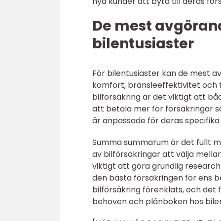
nya kunder att byta till deras för
De mest avgörand
bilentusiaster
För bilentusiaster kan de mest a
komfort, bränsleeffektivitet och 
bilförsäkring är det viktigt att 
att betala mer för försäkringar 
är anpassade för deras specifika
Summa summarum är det fullt möjli
av bilförsäkringar att välja mella
viktigt att göra grundlig researc
den bästa försäkringen för ens b
bilförsäkring förenklats, och det
behoven och plånboken hos bilen