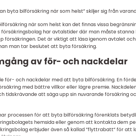
n byta bilförsäkring när som helst” skiljer sig från varan
 bilförsäkring när som helst kan det finnas vissa begränsni
ssa försäkringsbolag har avtalstider där man måste stanna
p försäkringen. Det är viktigt att läsa igenom avtalet och
nan man tar beslutet att byta försäkring.
omgång av för- och nackdelar
åde för- och nackdelar med att byta bilförsäkring. En förd
örsäkring med bättre villkor eller lägre premie. Nackdele
och tidskrävande att säga upp sin nuvarande försäkring o
har processen för att byta bilförsäkring förenklats betydli
äkringsbolagets hemsida eller genom att kontakta dem pe
kringsbolag erbjuder även så kallad ”flyttrabatt” för att 