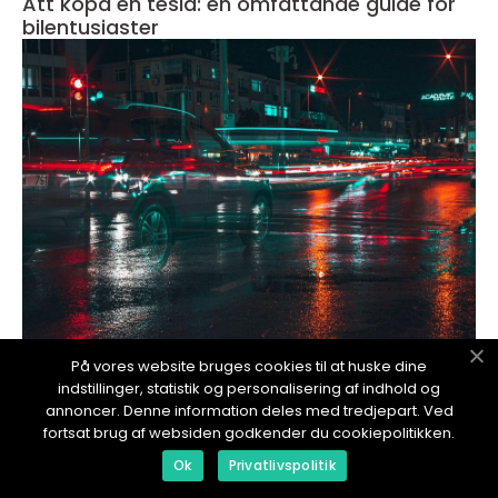
Att köpa en tesla: en omfattande guide för
bilentusiaster
På vores website bruges cookies til at huske dine
redaktionel
indstillinger, statistik og personalisering af indhold og
13. November 2024
annoncer. Denne information deles med tredjepart. Ved
Köpa tesla: en omfattande guide för
fortsat brug af websiden godkender du cookiepolitikken.
bilentusiaster
Ok
Privatlivspolitik