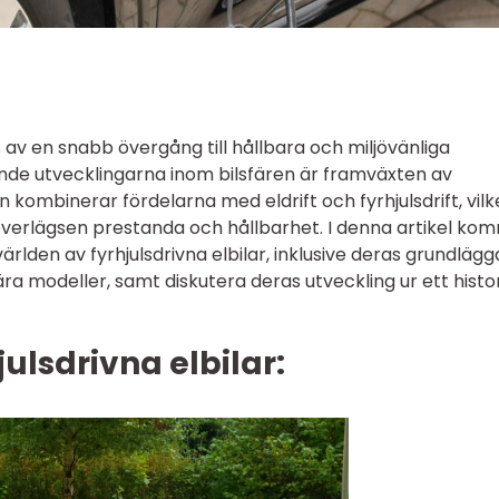
s av en snabb övergång till hållbara och miljövänliga
nde utvecklingarna inom bilsfären är framväxten av
on kombinerar fördelarna med eldrift och fyrhjulsdrift, vilk
överlägsen prestanda och hållbarhet. I denna artikel ko
 världen av fyrhjulsdrivna elbilar, inklusive deras grundläg
ära modeller, samt diskutera deras utveckling ur ett histo
julsdrivna elbilar: