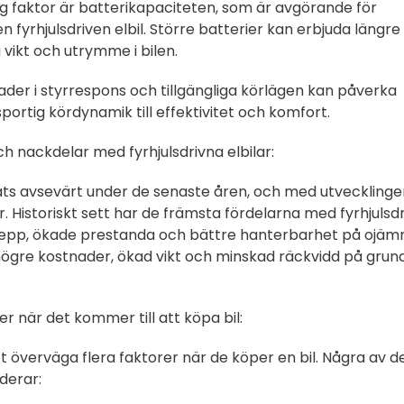
ig faktor är batterikapaciteten, som är avgörande för
fyrhjulsdriven elbil. Större batterier kan erbjuda längre
vikt och utrymme i bilen.
ader i styrrespons och tillgängliga körlägen kan påverka
ortig kördynamik till effektivitet och komfort.
h nackdelar med fyrhjulsdrivna elbilar:
klats avsevärt under de senaste åren, och med utveckling
Historiskt sett har de främsta fördelarna med fyrhjulsd
 grepp, ökade prestanda och bättre hanterbarhet på ojäm
högre kostnader, ökad vikt och minskad räckvidd på grun
ter när det kommer till att köpa bil:
att överväga flera faktorer när de köper en bil. Några av d
derar: