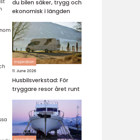
st
du bilen säker, trygg och
n
ekonomisk i längden
genom
inspiration
ch
11. June 2026
Husbilsverkstad: För
tryggare resor året runt
ssa
inspiration