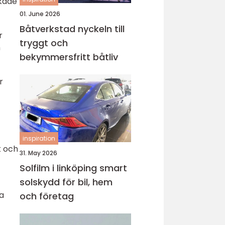
ökade
01. June 2026
Båtverkstad nyckeln till
r
tryggt och
n
bekymmersfritt båtliv
r
inspiration
k och
31. May 2026
Solfilm i linköping smart
solskydd för bil, hem
a
och företag