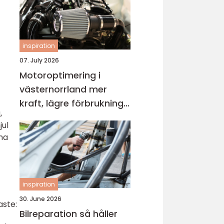
inspiration
07. July 2026
Motoroptimering i
västernorrland mer
kraft, lägre förbrukning
,
och roligare körning
jul
mna
inspiration
30. June 2026
aste:
Bilreparation så håller