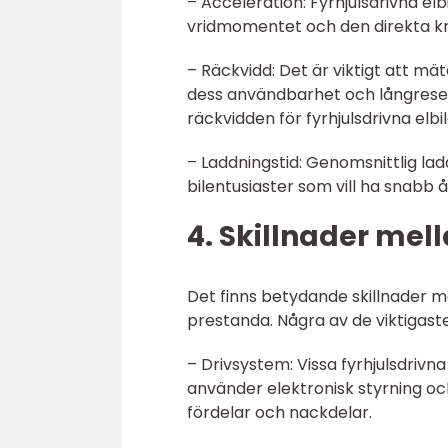
– Acceleration: Fyrhjulsdrivna e
vridmomentet och den direkta k
– Räckvidd: Det är viktigt att mä
dess användbarhet och långresek
räckvidden för fyrhjulsdrivna elbil
– Laddningstid: Genomsnittlig ladd
bilentusiaster som vill ha snabb 
4. Skillnader mell
Det finns betydande skillnader mel
prestanda. Några av de viktigast
– Drivsystem: Vissa fyrhjulsdrivn
använder elektronisk styrning oc
fördelar och nackdelar.