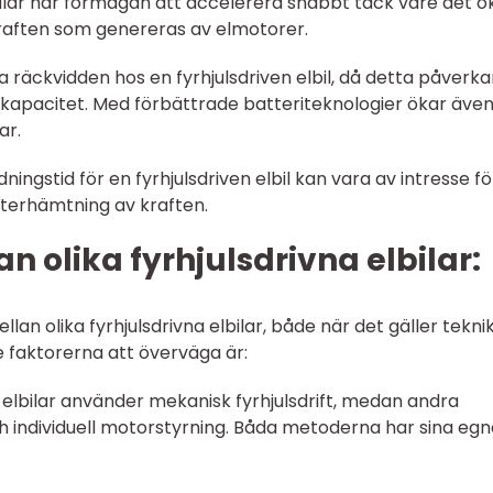
lbilar har förmågan att accelerera snabbt tack vare det 
raften som genereras av elmotorer.
ta räckvidden hos en fyrhjulsdriven elbil, då detta påverka
apacitet. Med förbättrade batteriteknologier ökar äve
ar.
ningstid för en fyrhjulsdriven elbil kan vara av intresse fö
återhämtning av kraften.
an olika fyrhjulsdrivna elbilar:
lan olika fyrhjulsdrivna elbilar, både när det gäller tekni
e faktorerna att överväga är:
a elbilar använder mekanisk fyrhjulsdrift, medan andra
h individuell motorstyrning. Båda metoderna har sina egn