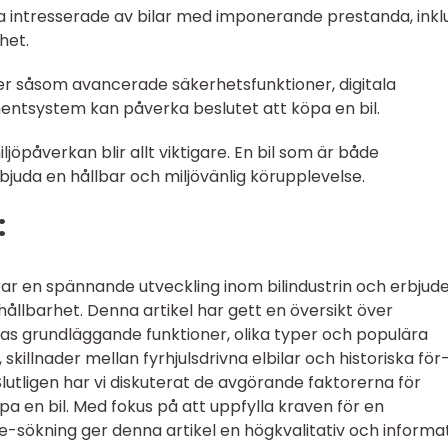
ta intresserade av bilar med imponerande prestanda, inkl
het.
ier såsom avancerade säkerhetsfunktioner, digitala
entsystem kan påverka beslutet att köpa en bil.
öpåverkan blir allt viktigare. En bil som är både
rbjuda en hållbar och miljövänlig körupplevelse.
:
rar en spännande utveckling inom bilindustrin och erbjud
llbarhet. Denna artikel har gett en översikt över
deras grundläggande funktioner, olika typer och populära
skillnader mellan fyrhjulsdrivna elbilar och historiska för
lutligen har vi diskuterat de avgörande faktorerna för
öpa en bil. Med fokus på att uppfylla kraven för en
-sökning ger denna artikel en högkvalitativ och informat