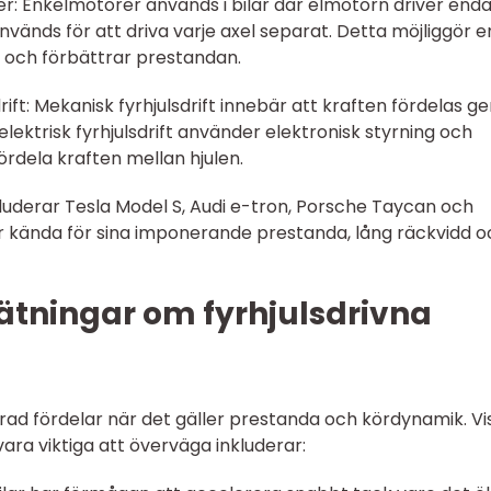
: Enkelmotorer används i bilar där elmotorn driver enda
änds för att driva varje axel separat. Detta möjliggör e
n och förbättrar prestandan.
rift: Mekanisk fyrhjulsdrift innebär att kraften fördelas 
lektrisk fyrhjulsdrift använder elektronisk styrning och
fördela kraften mellan hjulen.
nkluderar Tesla Model S, Audi e-tron, Porsche Taycan och
r kända för sina imponerande prestanda, lång räckvidd o
ätningar om fyrhjulsdrivna
n rad fördelar när det gäller prestanda och kördynamik. Vi
ara viktiga att överväga inkluderar: