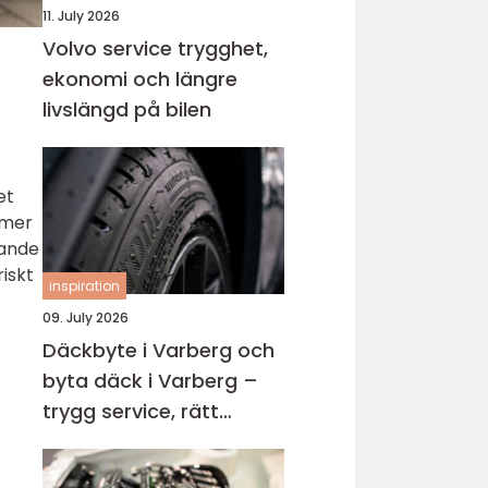
11. July 2026
Volvo service trygghet,
ekonomi och längre
livslängd på bilen
et
mmer
gande
riskt
inspiration
09. July 2026
Däckbyte i Varberg och
byta däck i Varberg –
trygg service, rätt
timing och bättre
körning