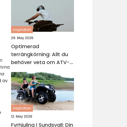
inspiration
29. May 2026
Optimerad
terrängkörning: Allt du
en
behöver veta om ATV-
rivna
däck
na
d av
inspiration
e
12. May 2026
Fyrhjuling i Sundsvall: Din