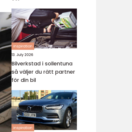
inspiration
13. July 2026
Bilverkstad i sollentuna
så väljer du rätt partner
för din bil
inspiration