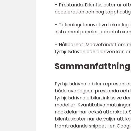
– Prestanda: Bilentusiaster är of
acceleration och hög topphastig
– Teknologi: Innovativa teknolog
instrumentpaneler och infotainm
– Hållbarhet: Medvetandet om milj
fyrhjulsdriven och eldriven kan e
Sammanfattning
Fyrhjulsdrivna elbilar represente
både överlägsen prestanda och hå
fyrhjulsdrivna elbilar, inklusive 
modeller. Kvantitativa mätningar, 
nackdelar har också utforskats. S
bilentusiaster när de väljer att k
framträdande snippet i en Google