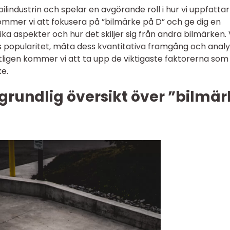
bilindustrin och spelar en avgörande roll i hur vi uppfatta
l kommer vi att fokusera på ”bilmärke på D” och ge dig en
ka aspekter och hur det skiljer sig från andra bilmärken. 
 popularitet, mäta dess kvantitativa framgång och anal
utligen kommer vi att ta upp de viktigaste faktorerna som
ke.
grundlig översikt över ”bilmär