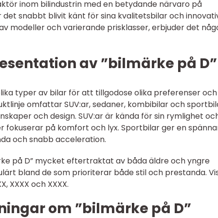
aktör inom bilindustrin med en betydande närvaro på
et snabbt blivit känt för sina kvalitetsbilar och innovati
 av modeller och varierande prisklasser, erbjuder det någ
esentation av ”bilmärke på D”
ika typer av bilar för att tillgodose olika preferenser och
tlinje omfattar SUV:ar, sedaner, kombibilar och sportbil
enskaper och design. SUV:ar är kända för sin rymlighet oc
 fokuserar på komfort och lyx. Sportbilar ger en spänn
da och snabb acceleration.
ärke på D” mycket eftertraktat av båda äldre och yngre
ulärt bland de som prioriterar både stil och prestanda. Vi
XX, XXXX och XXXX.
ningar om ”bilmärke på D”