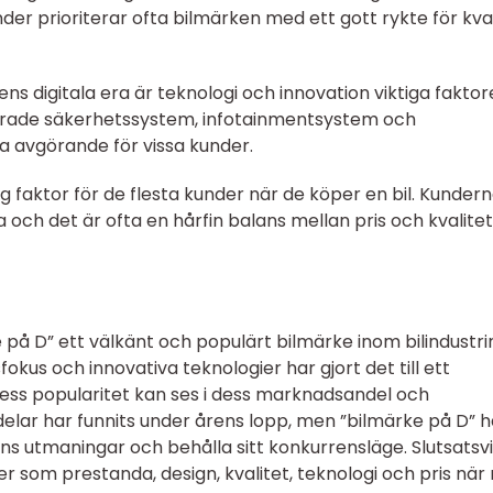
er prioriterar ofta bilmärken med ett gott rykte för kval
ens digitala era är teknologi och innovation viktiga faktor
cerade säkerhetssystem, infotainmentsystem och
ra avgörande för vissa kunder.
tig faktor för de flesta kunder när de köper en bil. Kunderna
och det är ofta en hårfin balans mellan pris och kvalitet
på D” ett välkänt och populärt bilmärke inom bilindustri
sfokus och innovativa teknologier har gjort det till ett
. Dess popularitet kan ses i dess marknadsandel och
kdelar har funnits under årens lopp, men ”bilmärke på D” h
ns utmaningar och behålla sitt konkurrensläge. Slutsatsvi
rer som prestanda, design, kvalitet, teknologi och pris nä