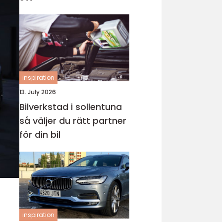
inspiration
13. July 2026
Bilverkstad i sollentuna
så väljer du rätt partner
för din bil
inspiration