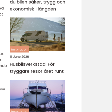
du bilen säker, trygg och
va
ekonomisk i längden
ot
inspiration
ar.
11. June 2026
h
Husbilsverkstad: För
ande
tryggare resor året runt
ssa
inspiration