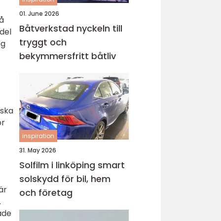
01. June 2026
å
Båtverkstad nyckeln till
del
tryggt och
ng
bekymmersfritt båtliv
iska
or
inspiration
31. May 2026
Solfilm i linköping smart
solskydd för bil, hem
är
och företag
.
ade