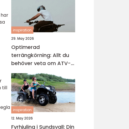
 har
ssa
inspiration
29. May 2026
Optimerad
terrängkörning: Allt du
behöver veta om ATV-
däck
r
till
pegla
inspiration
12. May 2026
Fyrhjuling i Sundsvall: Din