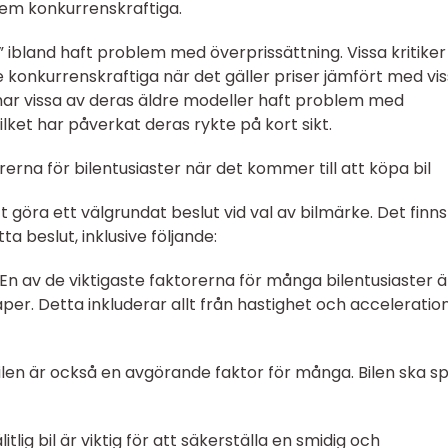
 dem konkurrenskraftiga.
 ibland haft problem med överprissättning. Vissa kritiker
 konkurrenskraftiga när det gäller priser jämfört med vi
har vissa av deras äldre modeller haft problem med
vilket har påverkat deras rykte på kort sikt.
rna för bilentusiaster när det kommer till att köpa bil
tt göra ett välgrundat beslut vid val av bilmärke. Det finns
ta beslut, inklusive följande:
En av de viktigaste faktorerna för många bilentusiaster ä
r. Detta inkluderar allt från hastighet och acceleration 
bilen är också en avgörande faktor för många. Bilen ska s
pålitlig bil är viktig för att säkerställa en smidig och