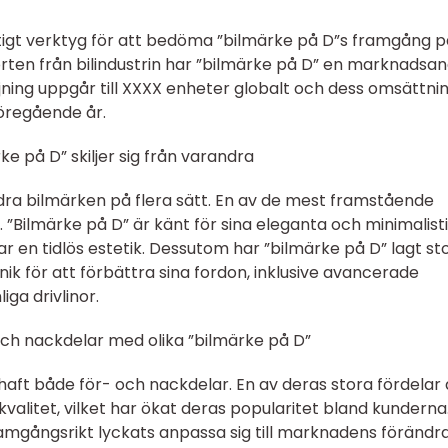
ktigt verktyg för att bedöma ”bilmärke på D”s framgång p
ten från bilindustrin har ”bilmärke på D” en marknadsan
ljning uppgår till XXXX enheter globalt och dess omsättni
öregående år.
ke på D” skiljer sig från varandra
andra bilmärken på flera sätt. En av de mest framstående
i. ”Bilmärke på D” är känt för sina eleganta och minimalist
 en tidlös estetik. Dessutom har ”bilmärke på D” lagt st
nik för att förbättra sina fordon, inklusive avancerade
ga drivlinor.
och nackdelar med olika ”bilmärke på D”
aft både för- och nackdelar. En av deras stora fördelar 
h kvalitet, vilket har ökat deras popularitet bland kunderna
amgångsrikt lyckats anpassa sig till marknadens förändr