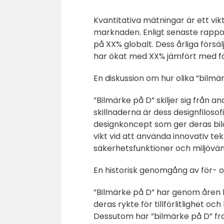
Kvantitativa mätningar är ett vi
marknaden. Enligt senaste rappor
på XX% globalt. Dess årliga försä
har ökat med XX% jämfört med f
En diskussion om hur olika ”bilmär
”Bilmärke på D” skiljer sig från 
skillnaderna är dess designfilosof
designkoncept som ger deras bilar
vikt vid att använda innovativ tek
säkerhetsfunktioner och miljövänli
En historisk genomgång av för- 
”Bilmärke på D” har genom åren h
deras rykte för tillförlitlighet oc
Dessutom har ”bilmärke på D” fr