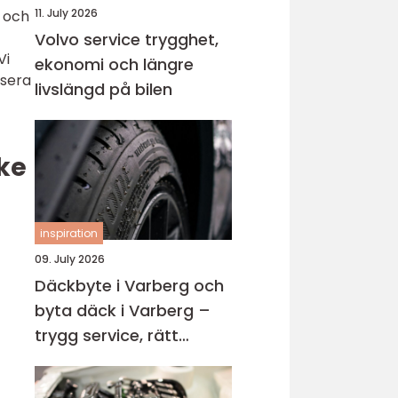
11. July 2026
r och
Volvo service trygghet,
Vi
ekonomi och längre
ysera
livslängd på bilen
ke
inspiration
09. July 2026
Däckbyte i Varberg och
byta däck i Varberg –
trygg service, rätt
timing och bättre
körning