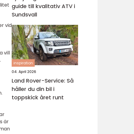
itet
guide till kvalitativ ATV i
Sundsvall
er vid
 vill
.
inspiration
04. April 2026
Land Rover-Service: Så
håller du din bil i
n.
toppskick året runt
ar
s är
r man