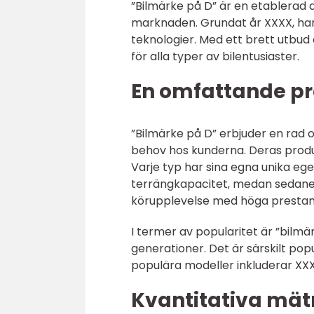
”Bilmärke på D” är en etablerad 
marknaden. Grundat år XXXX, har d
teknologier. Med ett brett utbud
för alla typer av bilentusiaster.
En omfattande pr
”Bilmärke på D” erbjuder en rad ol
behov hos kunderna. Deras produk
Varje typ har sina egna unika eg
terrängkapacitet, medan sedaner
körupplevelse med höga prestan
I termer av popularitet är ”bilm
generationer. Det är särskilt pop
populära modeller inkluderar XX
Kvantitativa mät