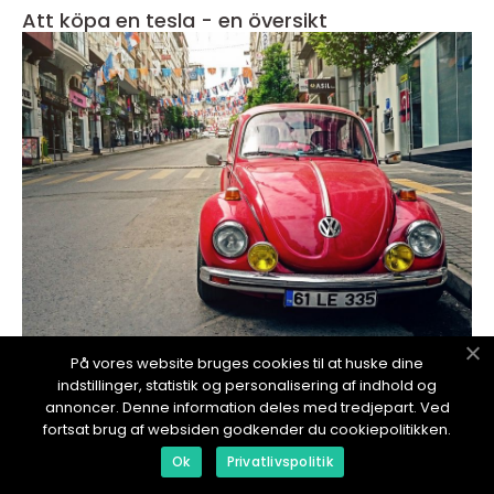
Att köpa en tesla - en översikt
På vores website bruges cookies til at huske dine
redaktionel
indstillinger, statistik og personalisering af indhold og
13. November 2024
annoncer. Denne information deles med tredjepart. Ved
Att köpa en tesla: en omfattande guide för
fortsat brug af websiden godkender du cookiepolitikken.
bilentusiaster
Ok
Privatlivspolitik