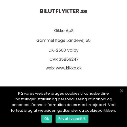
BILUTFLYKTER.
se
web:
www.klikko.dk
På vores website bruges cookies til at huske dine
Menu
indstillinger, statistik og personalisering af indhold og
annoncer. Denne information deles med tredjepart. Ved
fortsat brug af websiden godkender du cookiepolitikken.
Annonsering
Ok
Privatlivspolitik
Om oss